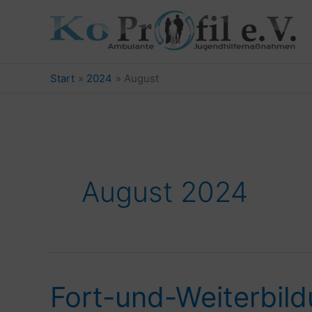
Zum
Inhalt
springen
Start
2024
August
August 2024
Fort-und-Weiterbil
Fort-
und-