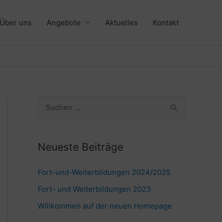
Über uns
Angebote
Aktuelles
Kontakt
S
u
c
Neueste Beiträge
h
e
Fort-und-Weiterbildungen 2024/2025
n
Fort- und Weiterbildungen 2023
n
Willkommen auf der neuen Homepage
a