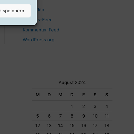
Anmelden
n speichern
Eintrags-Feed
Kommentar-Feed
WordPress.org
August 2024
M
D
M
D
F
S
S
1
2
3
4
5
6
7
8
9
10
11
12
13
14
15
16
17
18